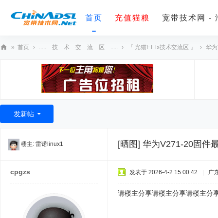
首页
充值猫粮
宽带技术网 -
»
首页
›
::::: 技 术 交 流 区 :::::
›
『 光猫FTTx技术交流区 』
›
华为
宽
带
技
术
发新帖
网
[晒图]
华为V271-20固
楼主:
雷诺linux1
cpgzs
发表于 2026-4-2 15:00:42
|
广
请楼主分享请楼主分享请楼主分