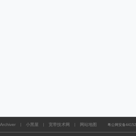
Archiver
小黑屋
宽带技术网
网站地图
|
|
|
粤公网安备441521