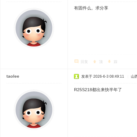
有固件么。求分享
回复
顶
踩
taolee
发表于 2026-6-3 08:49:11
|
山
R25S218都出来快半年了