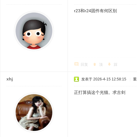
r23和r24固件有何区别
回复
顶
踩
xhj
发表于 2026-4-15 12:58:15
|
重
正打算搞这个光猫。求古剑