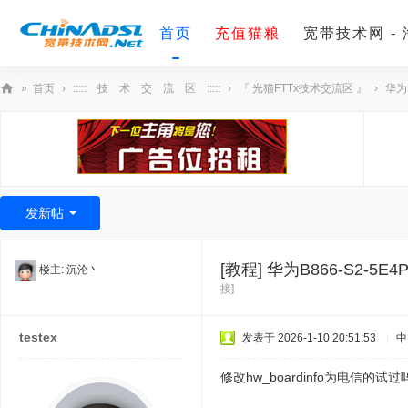
首页
充值猫粮
宽带技术网 -
»
首页
›
::::: 技 术 交 流 区 :::::
›
『 光猫FTTx技术交流区 』
›
华为B
宽
带
技
术
发新帖
网
[教程]
华为B866-S2-5
楼主:
沉沦丶
接]
testex
发表于 2026-1-10 20:51:53
|
中
修改hw_boardinfo为电信的试过