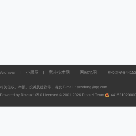
Archiver
小黑屋
宽带技术网
网站地图
|
|
|
粤公网安备441521
相关侵权、举报、投诉及建议等，请发 E-mail：yesdong@qq.com
Powered by
Discuz!
X5.0
Licensed
© 2001-2026
Discuz! Team
.
44152102000