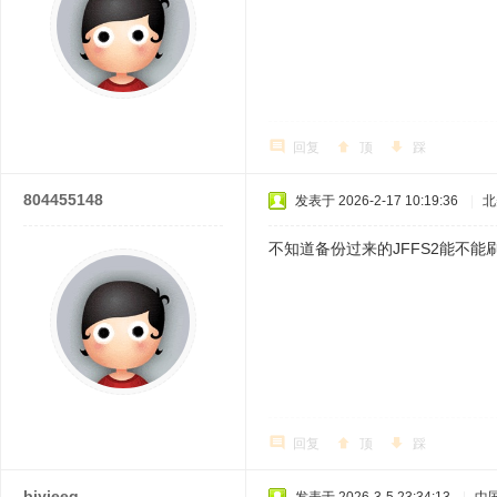
回复
顶
踩
804455148
发表于 2026-2-17 10:19:36
|
北
不知道备份过来的JFFS2能不能
回复
顶
踩
bjyjeeq