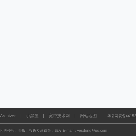
Archiver
小黑屋
宽带技术网
网站地图
|
|
|
粤公网安备441521
相关侵权、举报、投诉及建议等，请发 E-mail：yesdong@qq.com