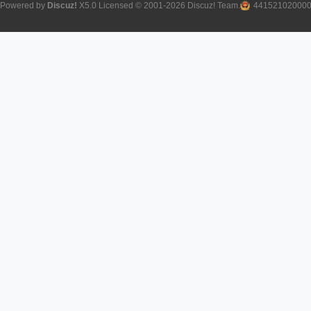
Powered by
Discuz!
X5.0
Licensed
© 2001-2026
Discuz! Team
.
44152102000