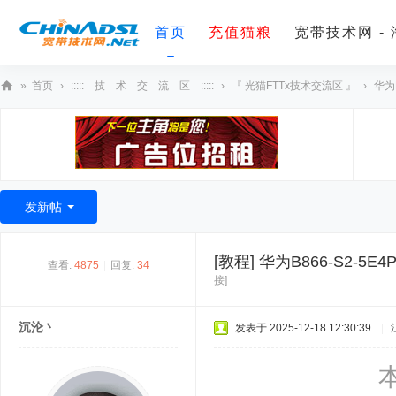
首页
充值猫粮
宽带技术网 -
»
首页
›
::::: 技 术 交 流 区 :::::
›
『 光猫FTTx技术交流区 』
›
华为B
宽
带
技
术
发新帖
网
[教程]
华为B866-S2-5
查看:
4875
|
回复:
34
接]
沉沦丶
发表于 2025-12-18 12:30:39
|
本