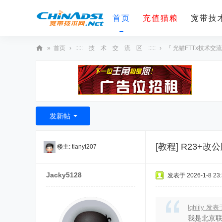
首页
充值猫粮
宽带技术
»
首页
›
::::: 技 术 交 流 区 :::::
›
『 光猫FTTx技术交流
宽
带
技
术
发新帖
网
[教程]
R23+改
楼主:
tianyi207
Jacky5128
发表于 2026-1-8 23:
lqhlily 发表
我是北京联通