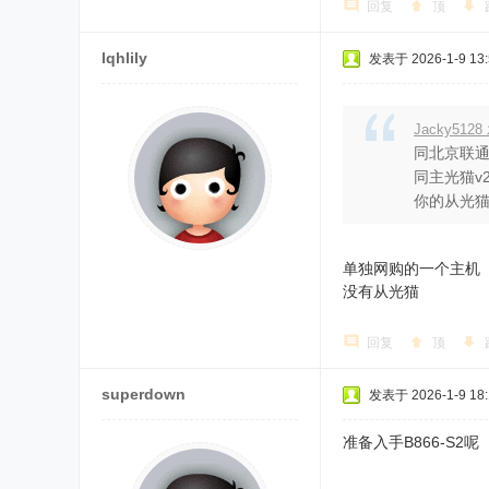
回复
顶
lqhlily
发表于 2026-1-9 13:
Jacky5128
同北京联
同主光猫v2
你的从光猫是
单独网购的一个主机
没有从光猫
回复
顶
superdown
发表于 2026-1-9 18:
准备入手B866-S2呢