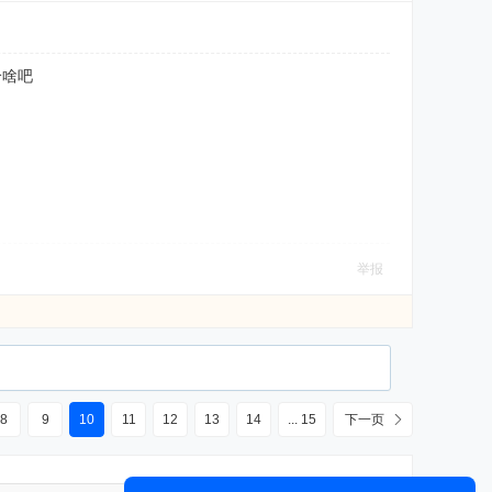
搞个啥吧
举报
8
9
10
11
12
13
14
... 15
下一页