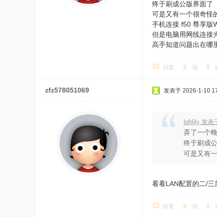
终于刷成公版界面了
可是又有一个很奇怪
手机连接 f50 尊享版
但是电脑用网线连接光
高手知道问题出在哪
回复
顶
zfz578051069
发表于 2026-1-10 17
lqhlily 发表
弄了一个
终于刷成
可是又有
看看LAN配置的二/
回复
顶