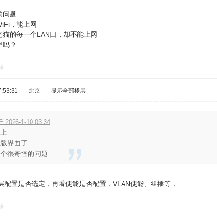
的问题
WiFi，能上网
猫的每一个LAN口，却不能上网
里吗？
踩
:53:31
|
北京
|
显示全部楼层
于 2026-1-10 03:34
晚上
公版界面了
一个很奇怪的问题
三层配置是否选定，再看使能是否配置，VLAN使能、组播等，
踩