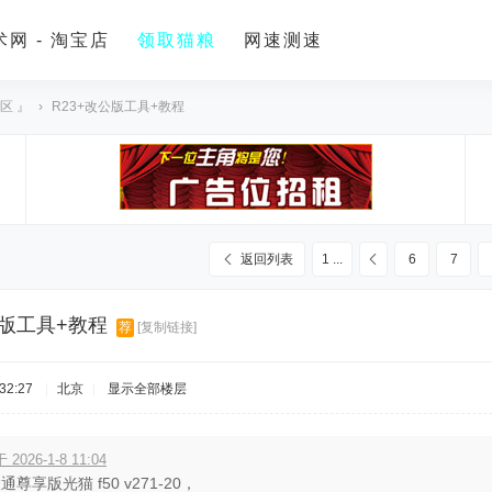
网 - 淘宝店
领取猫粮
网速测速
区 』
›
R23+改公版工具+教程
返回列表
1 ...
6
7
公版工具+教程
荐
[复制链接]
32:27
|
北京
|
显示全部楼层
于 2026-1-8 11:04
尊享版光猫 f50 v271-20，