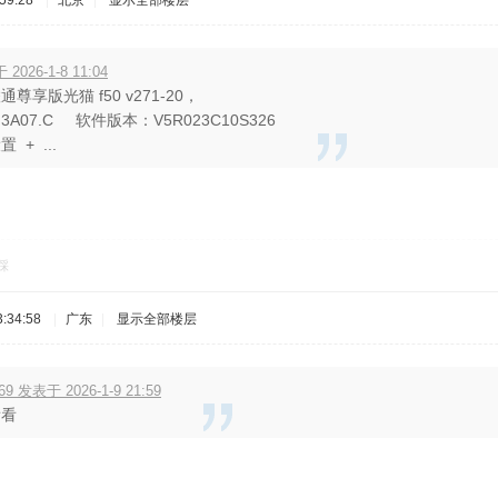
59:28
|
北京
|
显示全部楼层
于 2026-1-8 11:04
尊享版光猫 f50 v271-20，
A07.C 软件版本：V5R023C10S326
 + ...
看看
踩
:34:58
|
广东
|
显示全部楼层
069 发表于 2026-1-9 21:59
看看