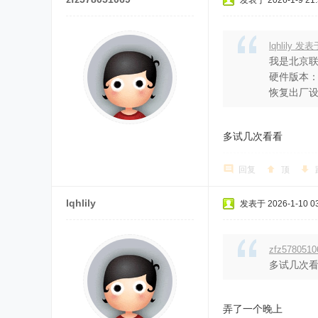
发表于 2026-1-9 21:
lqhlily 发表
我是北京联通
硬件版本：3
恢复出厂设置
多试几次
回复
顶
lqhlily
发表于 2026-1-10 03
zfz578051
多试几次
弄了一个晚上