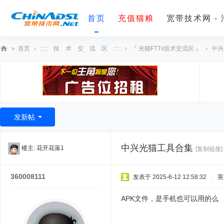
首页
充值猫粮
宽带技术网 -
»
首页
›
::::: 技 术 交 流 区 :::::
›
『 光猫FTTx技术交流区 』
›
中兴
宽
带
技
术
发新帖
网
中兴光猫工具合集
楼主:
花开花落1
[复制链接]
360008111
发表于 2025-6-12 12:58:32
|
英
APK文件，是手机也可以用的么