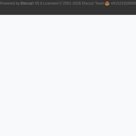
Powered by
Discuz!
X5.0
Licensed
© 2001-2026
Discuz! Team
.
44152102000