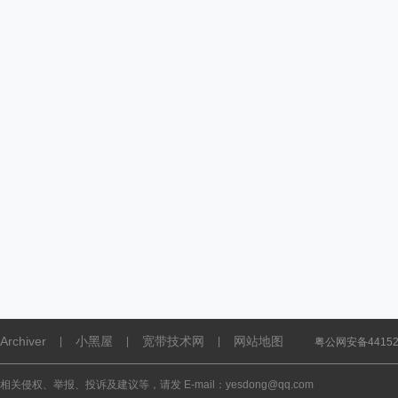
Archiver
小黑屋
宽带技术网
网站地图
|
|
|
粤公网安备441521
相关侵权、举报、投诉及建议等，请发 E-mail：yesdong@qq.com