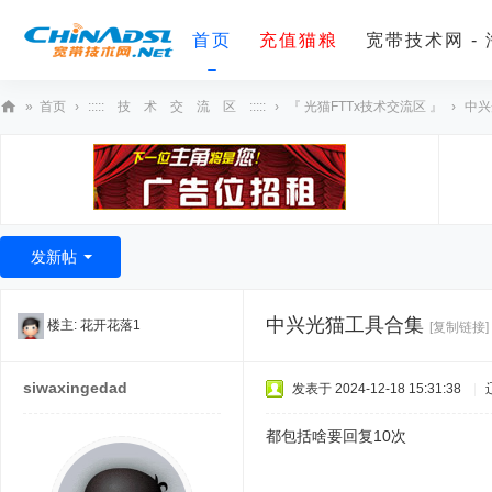
首页
充值猫粮
宽带技术网 -
»
首页
›
::::: 技 术 交 流 区 :::::
›
『 光猫FTTx技术交流区 』
›
中兴
宽
带
技
术
发新帖
网
中兴光猫工具合集
楼主:
花开花落1
[复制链接]
siwaxingedad
发表于 2024-12-18 15:31:38
|
都包括啥要回复10次