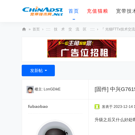
首页
充值猫粮
宽带技术
»
首页
›
::::: 技 术 交 流 区 :::::
›
『 光猫FTTx技术交流
宽
带
技
术
发新帖
网
[固件]
中兴G761
楼主:
LonGDikE
fubaobao
发表于 2023-12-14 1
升级之后又什么好处