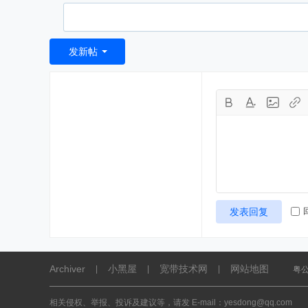
发新帖
发表回复
Archiver
小黑屋
宽带技术网
网站地图
|
|
|
粤公
相关侵权、举报、投诉及建议等，请发 E-mail：yesdong@qq.com