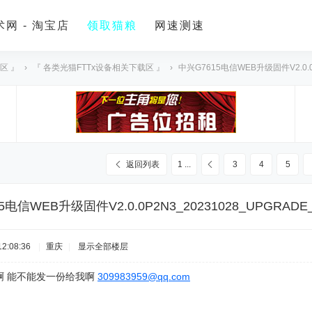
网 - 淘宝店
领取猫粮
网速测速
区 』
›
『 各类光猫FTTx设备相关下载区 』
›
中兴G7615电信WEB升级固件V2.0.0P2
返回列表
1 ...
3
4
5
5电信WEB升级固件V2.0.0P2N3_20231028_UPGRADE_
2:08:36
|
重庆
|
显示全部楼层
啊 能不能发一份给我啊
309983959@qq.com