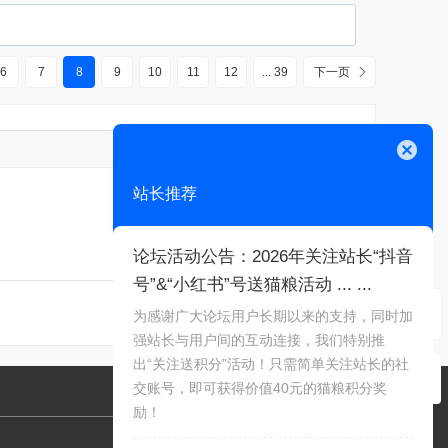
6
7
8
9
10
11
12
... 39
下一页
高级模式
关闭
站长推荐
论坛活动公告：2026年关注站长“抖音
号”&“小红书”号送猫粮活动 ... ...
本版积分规则
为感谢广大论坛用户长期以来的支持，同时加
强站长与用户间的互动连接，我们特别推
出“关注送积分”活动！只需简单关注站长的社
交账号，即可获得价值40元的猫粮积分奖
励！