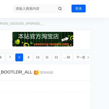
登录
N3_20231028_UPGRADE_ ...
6
7
8
9
10
11
12
... 39
下一页
BOOTLDR_ALL
火
[复制链接]