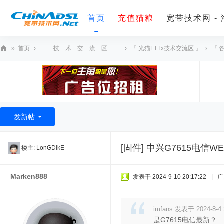
首页
充值猫粮
宽带技术网 -
»
首页
›
::::: 技 术 交 流 区 :::::
›
『 光猫FTTx技术交流区 』
›
『 
宽
带
技
术
发新帖
网
[固件]
中兴G7615电信WEB
楼主:
LonGDikE
Marken888
发表于 2024-9-10 20:17:22
|
广
imfans 发表于 2024-8-4 
是G7615电信最新？