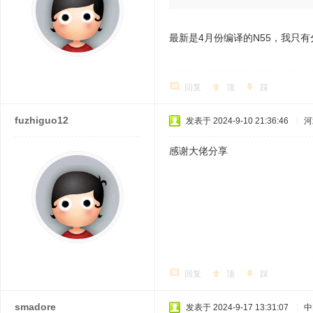
7 k6 V# d0 q3 X4 z1 W' u6 N
最新是4月份编译的N55，我只
回复
顶
踩
fuzhiguo12
发表于 2024-9-10 21:36:46
|
河
感谢大佬分享
回复
顶
踩
smadore
发表于 2024-9-17 13:31:07
|
中