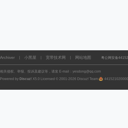
Archiver
小黑屋
宽带技术网
网站地图
|
|
|
粤公网安备441521
相关侵权、举报、投诉及建议等，请发 E-mail：yesdong@qq.com
Powered by
Discuz!
X5.0
Licensed
© 2001-2026
Discuz! Team
.
44152102000