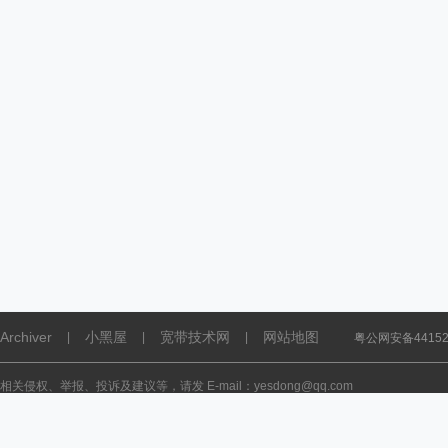
Archiver
小黑屋
宽带技术网
网站地图
|
|
|
粤公网安备441521
相关侵权、举报、投诉及建议等，请发 E-mail：yesdong@qq.com
Powered by
Discuz!
X5.0
Licensed
© 2001-2026
Discuz! Team
.
44152102000