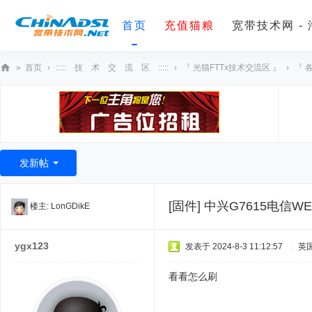
首页
充值猫粮
宽带技术网 -
»
首页
›
::::: 技 术 交 流 区 :::::
›
『 光猫FTTx技术交流区 』
›
『 
宽
带
技
术
发新帖
网
[固件]
中兴G7615电信WEB
楼主:
LonGDikE
ygx123
发表于 2024-8-3 11:12:57
|
英
看看怎么刷