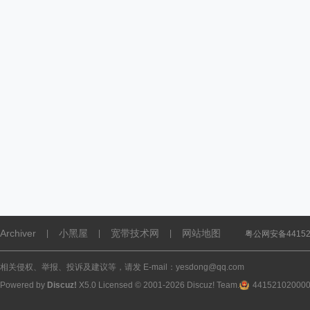
Archiver
小黑屋
宽带技术网
网站地图
|
|
|
粤公网安备441521
相关侵权、举报、投诉及建议等，请发 E-mail：yesdong@qq.com
Powered by
Discuz!
X5.0
Licensed
© 2001-2026
Discuz! Team
.
44152102000