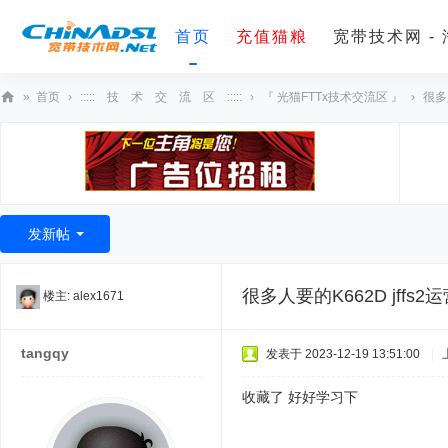
首页
充值猫粮
宽带技术网 -
»
首页
›
::::: 技 术 交 流 区 :::::
›
『 光猫FTTx技术交流区 』
›
很多
宽
带
技
术
发新帖
网
很多人要的K662D jff
楼主:
alex1671
tangqy
发表于 2023-12-19 13:51:00
|
收藏了 好好学习下