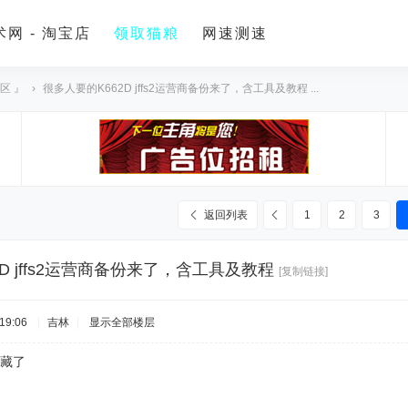
网 - 淘宝店
领取猫粮
网速测速
区 』
›
很多人要的K662D jffs2运营商备份来了，含工具及教程 ...
返回列表
1
2
3
D jffs2运营商备份来了，含工具及教程
[复制链接]
19:06
|
吉林
|
显示全部楼层
收藏了