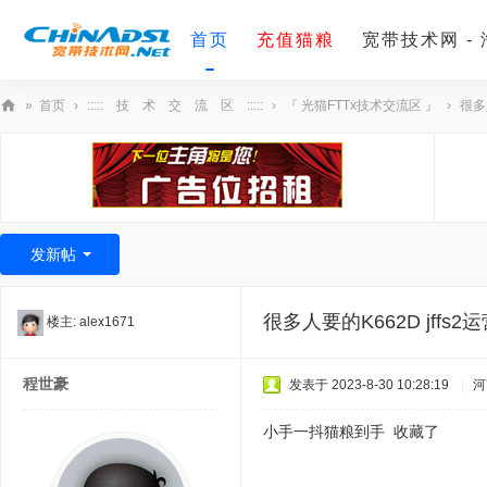
首页
充值猫粮
宽带技术网 -
»
首页
›
::::: 技 术 交 流 区 :::::
›
『 光猫FTTx技术交流区 』
›
很多
宽
带
技
术
发新帖
网
很多人要的K662D jff
楼主:
alex1671
程世豪
发表于 2023-8-30 10:28:19
|
河
小手一抖猫粮到手 收藏了