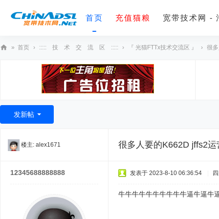
首页
充值猫粮
宽带技术网 -
»
首页
›
::::: 技 术 交 流 区 :::::
›
『 光猫FTTx技术交流区 』
›
很多
宽
带
技
术
发新帖
网
很多人要的K662D jff
楼主:
alex1671
12345688888888
发表于 2023-8-10 06:36:54
|
四
牛牛牛牛牛牛牛牛牛牛逼牛逼牛