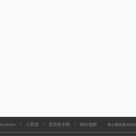
Archiver
小黑屋
宽带技术网
网站地图
|
|
|
粤公网安备441521