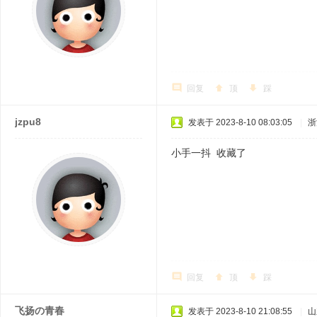
回复
顶
踩
jzpu8
发表于 2023-8-10 08:03:05
|
浙
小手一抖 收藏了
回复
顶
踩
飞扬の青春
发表于 2023-8-10 21:08:55
|
山