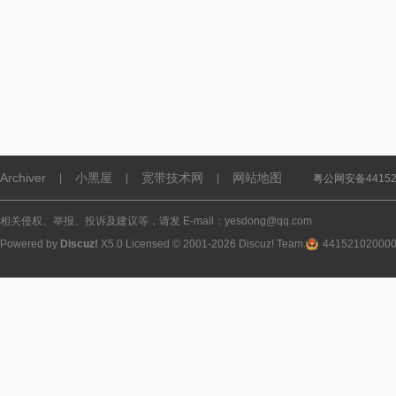
Archiver
小黑屋
宽带技术网
网站地图
|
|
|
粤公网安备441521
相关侵权、举报、投诉及建议等，请发 E-mail：yesdong@qq.com
Powered by
Discuz!
X5.0
Licensed
© 2001-2026
Discuz! Team
.
44152102000