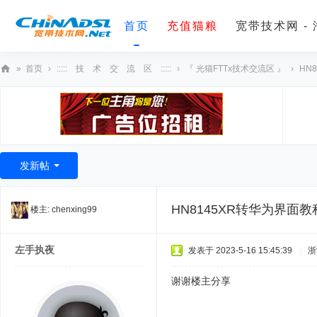
首页
充值猫粮
宽带技术网 -
»
首页
›
::::: 技 术 交 流 区 :::::
›
『 光猫FTTx技术交流区 』
›
HN
宽
带
技
术
发新帖
网
HN8145XR转华为界
楼主:
chenxing99
左手执夜
发表于 2023-5-16 15:45:39
|
浙
谢谢楼主分享