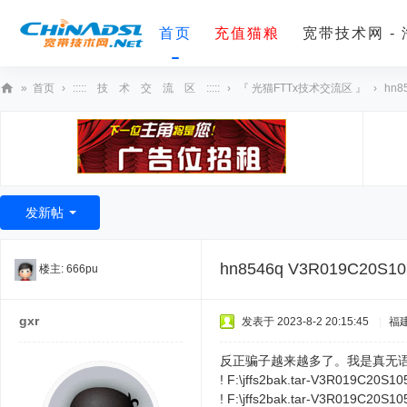
首页
充值猫粮
宽带技术网 -
»
首页
›
::::: 技 术 交 流 区 :::::
›
『 光猫FTTx技术交流区 』
›
hn8
宽
带
技
术
发新帖
网
hn8546q V3R019C20S105
楼主:
666pu
gxr
发表于 2023-8-2 20:15:45
|
福
反正骗子越来越多了。我是真无语了？! F:
! F:\jffs2bak.tar-V3R019C2
! F:\jffs2bak.tar-V3R019C