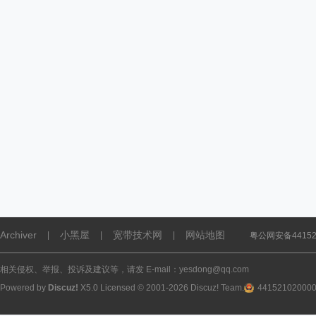
Archiver
小黑屋
宽带技术网
网站地图
|
|
|
粤公网安备441521
相关侵权、举报、投诉及建议等，请发 E-mail：yesdong@qq.com
Powered by
Discuz!
X5.0
Licensed
© 2001-2026
Discuz! Team
.
44152102000