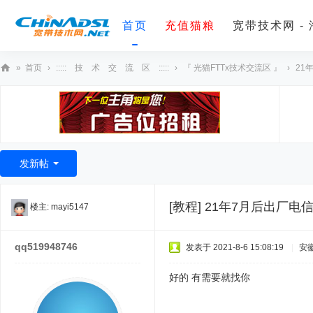
首页
充值猫粮
宽带技术网 -
»
首页
›
::::: 技 术 交 流 区 :::::
›
『 光猫FTTx技术交流区 』
›
21年
宽
带
技
术
发新帖
网
[教程]
21年7月后出厂电信天
楼主:
mayi5147
qq519948746
发表于 2021-8-6 15:08:19
|
安
好的 有需要就找你