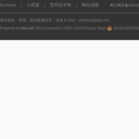
Archiver
小黑屋
宽带技术网
网站地图
|
|
|
粤公网安备441521
相关侵权、举报、投诉及建议等，请发 E-mail：yesdong@qq.com
Powered by
Discuz!
X5.0
Licensed
© 2001-2026
Discuz! Team
.
44152102000