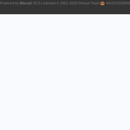
Powered by
Discuz!
X5.0
Licensed
© 2001-2026
Discuz! Team
.
44152102000