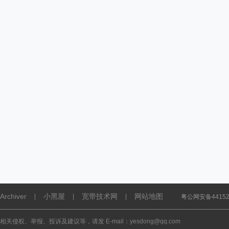
Archiver
小黑屋
宽带技术网
网站地图
|
|
|
粤公网安备441521
相关侵权、举报、投诉及建议等，请发 E-mail：yesdong@qq.com