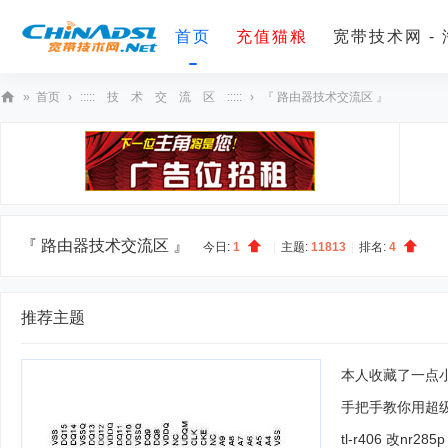
首页
充值猫粮
宽带技术网 -
»
首页
›
::::: 技 术 交 流 区 :::::
›
『 路由器技术交流区 』
宽
带
技
术
网
『 路由器技术交流区 』
今日:
1
|
主题:
11813
|
排名:
4
推荐主题
本人收藏了一点小
手把手教你用超级
tl-r406 改nr2