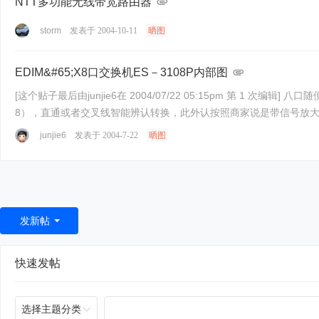
NTT多功能无线带宽路由器
storm
发表于 2004-10-11
晒图
EDIM&#65;X8口交换机ES－3108P内部图
[这个贴子最后由junjie6在 2004/07/22 05:15pm 第 1 次编辑] 八口随便那一口都可以Modem信号输入，（大部分交换机需要有一口是专用Modem信号输入，万一该口有故障，该交换机就8
8），直通或者交叉线智能辨认转换，此外认按照商家说是带信号放大器的
junjie6
发表于 2004-7-22
晒图
发新帖
快速发帖
选择主题分类