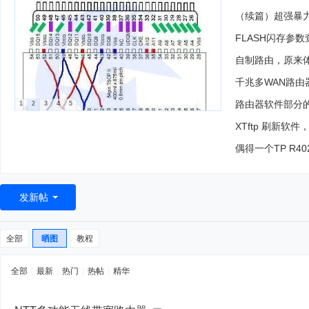
（续篇）超强暴力硬
FLASH闪存参
自制路由，原来
千兆多WAN路由器U
路由器软件部分的几
1
2
3
4
5
XTftp 刷新软
偶得一个TP R4
发新帖
全部
晒图
教程
全部
|
最新
|
热门
|
热帖
|
精华