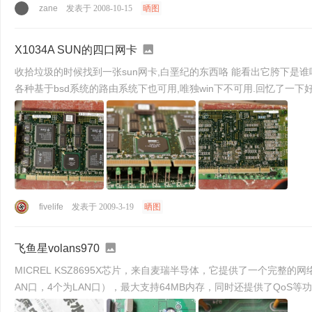
zane
发表于 2008-10-15
晒图
X1034A SUN的四口网卡
收拾垃圾的时候找到一张sun网卡,白垩纪的东西咯 能看出它胯下是谁吗?光天化日竟作出如此苟且之事,荒唐啊! 看看它的屁股,嗯...很丰满.... 此卡在linux solaris sco unixware下可用,ros 及其
各种基于bsd系统的路由系统下也可用,唯独win下不可用.回忆了一下好像
fivelife
发表于 2009-3-19
晒图
飞鱼星volans970
MICREL KSZ8695X芯片，来自麦瑞半导体，它提供了一个完整的