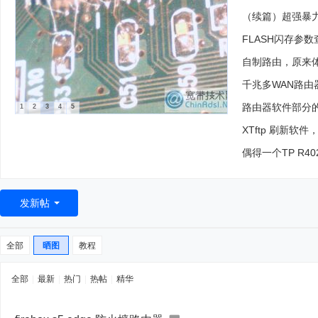
（续篇）超强暴力硬
FLASH闪存参
自制路由，原来
千兆多WAN路由器U
路由器软件部分的几
1
2
3
4
5
XTftp 刷新软
偶得一个TP R4
发新帖
全部
晒图
教程
全部
|
最新
|
热门
|
热帖
|
精华