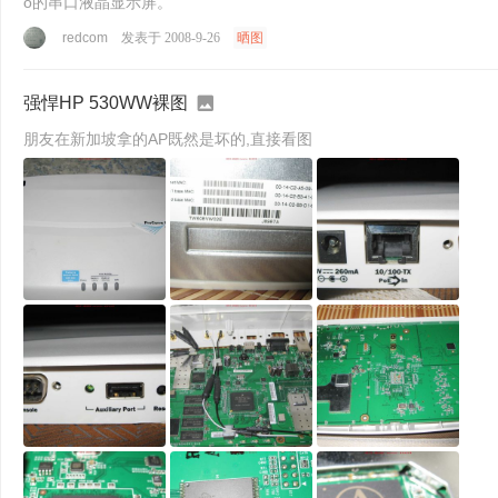
o的串口液晶显示屏。
redcom
发表于 2008-9-26
晒图
强悍HP 530WW裸图
朋友在新加坡拿的AP既然是坏的,直接看图