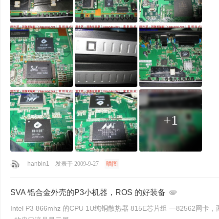
+1
hanbin1
发表于 2009-9-27
晒图
SVA 铝合金外壳的P3小机器，ROS 的好装备
Intel P3 866mhz 的CPU 1U纯铜散热器 815E芯片组 一82562