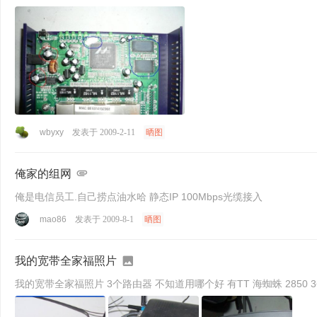
wbyxy
发表于 2009-2-11
晒图
俺家的组网
俺是电信员工.自己捞点油水哈 静态IP 100Mbps光缆接入
mao86
发表于 2009-8-1
晒图
我的宽带全家福照片