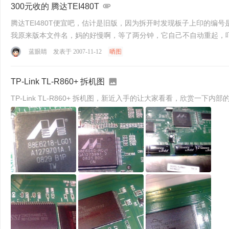
300元收的 腾达TEI480T
腾达TEI480T便宜吧，估计是旧版，因为拆开时发现板子上印的编号是（但是前面
我原来版本文件名，妈的好慢啊，等了两分钟，它自己不自动重起，吓了
蓝眼睛
发表于 2007-11-12
晒图
TP-Link TL-R860+ 拆机图
TP-Link TL-R860+ 拆机图，新近入手的让大家看看，欣赏一