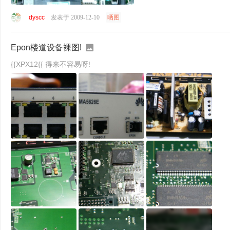
dyscc
发表于 2009-12-10
晒图
Epon楼道设备裸图!
{{XPX12{{ 得来不容易呀!