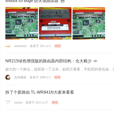
firebox s5 edge 防火墙路由器
oovwvoo
发表于 2011-4-5
晒图
NR215绿色增强版的路由器内部结构：仓大粮少
硕大的一个粮仓，放那莫一丁点米，贴照片看看，手机照的请包涵，
吉祥顺昌
发表于 2009-5-5
晒图
拆了个新路由 TL-WR841N大家来看看
zzceo
发表于 2011-3-27
晒图