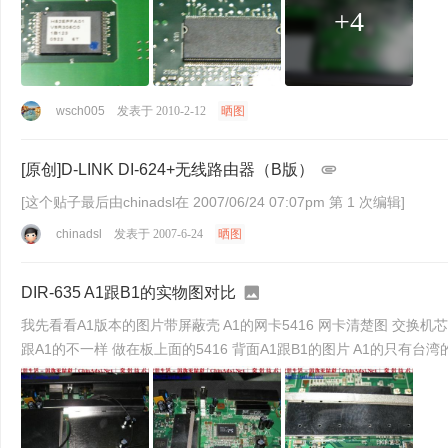
+4
wsch005
发表于 2010-2-12
晒图
[原创]D-LINK DI-624+无线路由器（B版）
[这个贴子最后由chinadsl在 2007/06/24 07:07pm 第 1 次编辑]
chinadsl
发表于 2007-6-24
晒图
DIR-635 A1跟B1的实物图对比
我先看看A1版本的图片带屏蔽壳 A1的网卡5416 网卡清楚图 交换机