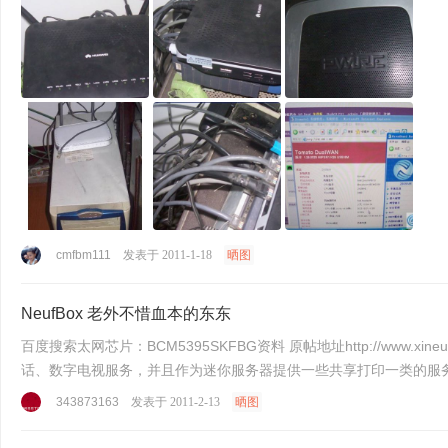
cmfbm111
发表于 2011-1-18
晒图
NeufBox 老外不惜血本的东东
百度搜索太网芯片：BCM5395SKFBG资料 原帖地址http://www.xineurope.com/forum.php?mod=viewthread&tid=1259730 NeufBox是什么？ 一个连接上电源和电话线就能提供宽带网、电
话、数字电视服务，并且作为迷你服务器提供一些共享打印一类的服务的设备
343873163
发表于 2011-2-13
晒图