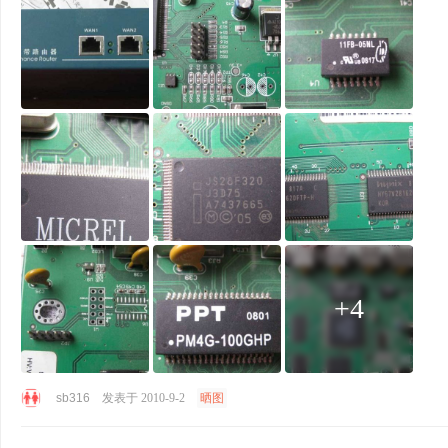
+4
sb316
发表于 2010-9-2
晒图