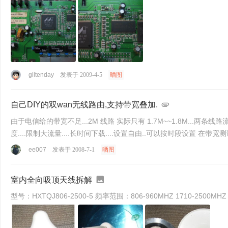
glltenday
发表于 2009-4-5
晒图
自己DIY的双wan无线路由,支持带宽叠加.
由于电信给的带宽不足...2M 线路 实际只有 1.7M~~1.8M...两条线路流量均衡! 可以自由设定 内网 拨号还是不拨号.....用户名...密码是网管设置,分配的.... 限速功能强大.....保证网页,游戏速
ee007
发表于 2008-7-1
晒图
室内全向吸顶天线拆解
型号：HXTQJ806-2500-5 频率范围：806-960MHZ 1