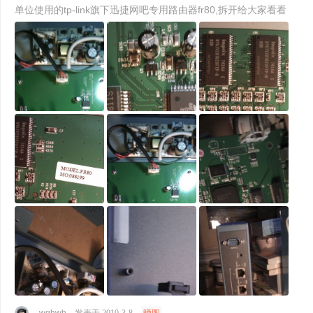
单位使用的tp-link旗下迅捷网吧专用路由器fr80,拆开给大家看看