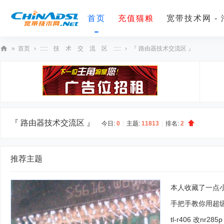
首页
充值猫粮
宽带技术网 -
»
首页
›
::::: 技 术 交 流 区 :::::
›
『 路由器技术交流区 』
宽
带
技
术
网
『 路由器技术交流区 』
今日:
0
|
主题:
11813
|
排名:
2
推荐主题
本人收藏了一点小
手把手教你用超级
tl-r406 改nr2