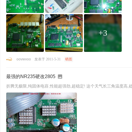
+3
oovwvoo
发表于 2011-5-31
晒图
最强的NR235硬改2805
折腾无极限,纯固体电容,性能超强劲,超稳定! 这个天气长三角温度高