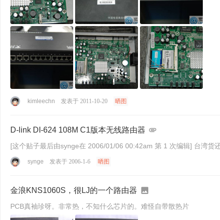
kimleechn
发表于 2011-10-20
晒图
D-link DI-624 108M C1版本无线路由器
[这个贴子最后由synge在 2006/0
synge
发表于 2006-1-6
晒图
金浪KNS1060S，很LJ的一个路由器
PCB真袖珍呀。非常热，不知什么芯片的。难怪自带散热片