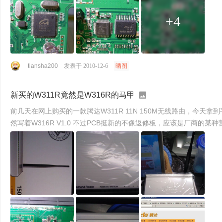
+4
tiansha200
发表于 2010-12-6
晒图
新买的W311R竟然是W316R的马甲
前几天在网上购买的一款腾达W311R 11N 150M无线路由，今