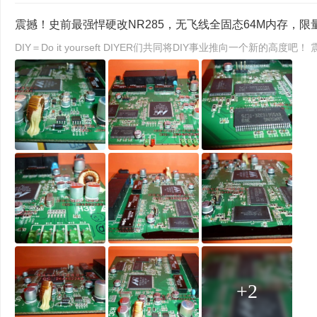
震撼！史前最强悍硬改NR285，无飞线全固态64M内存，限
DIY＝Do it yourseft DIYER们共同将DIY事
+2