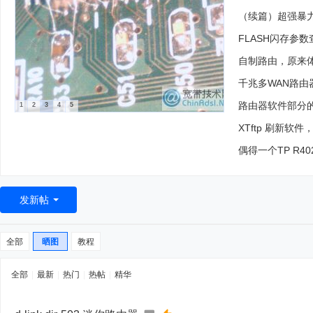
（续篇）超强暴力硬
FLASH闪存参
自制路由，原来
千兆多WAN路由器U
路由器软件部分的几
1
2
3
4
5
XTftp 刷新软
偶得一个TP R4
发新帖
全部
晒图
教程
全部
|
最新
|
热门
|
热帖
|
精华