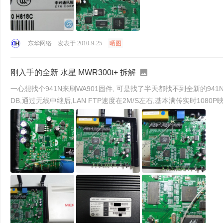
东华网络
发表于 2010-9-25
晒图
刚入手的全新 水星 MWR300t+ 拆解
一心想找个941N来刷WA901固件, 可是找了半天都找不到全新的941N V2.X的卖, 结果就找了个