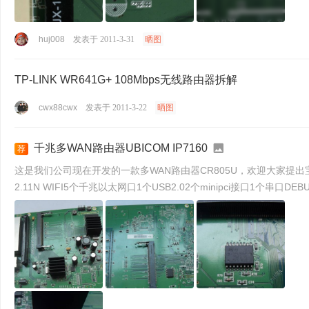
huj008
发表于 2011-3-31
晒图
TP-LINK WR641G+ 108Mbps无线路由器拆解
cwx88cwx
发表于 2011-3-22
晒图
千兆多WAN路由器UBICOM IP7160
荐
这是我们公司现在开发的一款多WAN路由器CR805U，欢迎大家提出宝贵建议！ CPU:IP7160 550M以太网芯片：BCM5395SKFBGSPI FLAS
2.11N WIFI5个千兆以太网口1个USB2.02个minipci接口1个串口DEBUG口软件：Li