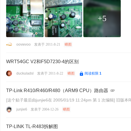
+5
oovwvoo
发表于 2011-8-21
晒图
WRT54GC V2和F5D7230-4的区别
duckuladsl
发表于 2011-8-22
晒图
阅读权限
1
TP-Link R410/R460/R480（ARM9 CPU）路由器
[这个贴子最后由ju
junjie6
发表于 2004-12-26
晒图
TP-LINK TL-R483拆解图