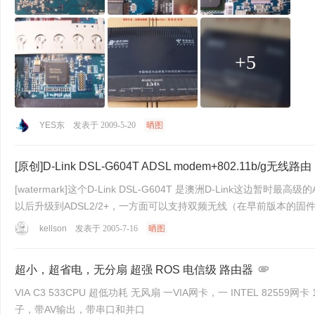
+5
YES东
发表于 2009-5-20
晒图
[原创]D-Link DSL-G604T ADSL modem+802.11b/g无线路由
[watermark]这个D-Link DSL-G604T 是澳洲D-Link这边
以后升级到ADSL2/2+，一方面可以支持双频无线（在早前版本的固件
kellson
发表于 2005-7-16
晒图
超小，超省电，无分扇 超强 ROS 电信级 路由器
VIA C3 533CPU 超低功耗 无风扇 一VIA网卡，一 INTEL 8255
子，带AV输出，带串口和并口