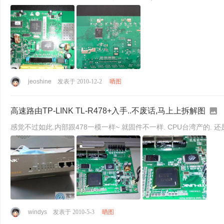
jeoshine
发表于 2010-12-2
晒图
高速路由TP-LINK TL-R478+入手..不废话,马上上拆解图
感觉不过如此.内部跟478一模一样~ 
windys
发表于 2010-5-3
晒图