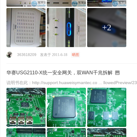
+2
363618209
发表于 2011-6-18
晒图
华赛USG2110-X统一安全网关，双WAN千兆拆解
说明书在此：http://support.huaweisymantec.co ... llowedPreview/2