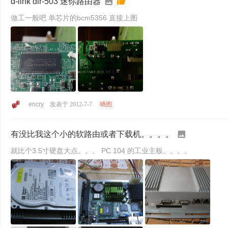
d-link dir-503 迷你路由器
做工一般吧 单芯片的bcm5356 直接上图
encry
发表于 2012-7-7
晒图
有没比我这个小的软路由或者下载机。。。。
就比个3.5寸硬盘大点。。。 PC 104 的工业主板。。。。