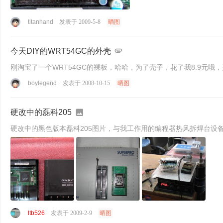
titanhand
发表于 2009-5-8
晒图
今天DIY的WRT54GC的外壳
刚淘宝了一个WRT54GC的裸板，哈哈，为了壳子，花了我8.9元哦
boylegend
发表于 2008-10-15
晒图
硬改中的磊科205
硬改中的黑色版本磊科205图片，与我工作用的编程器热风拆焊台设
ltb526
发表于 2009-2-9
晒图