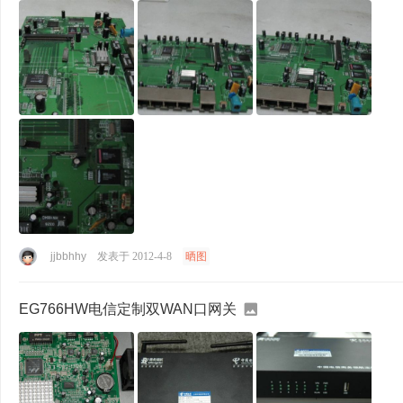
jjbbhhy
发表于 2012-4-8
晒图
EG766HW电信定制双WAN口网关