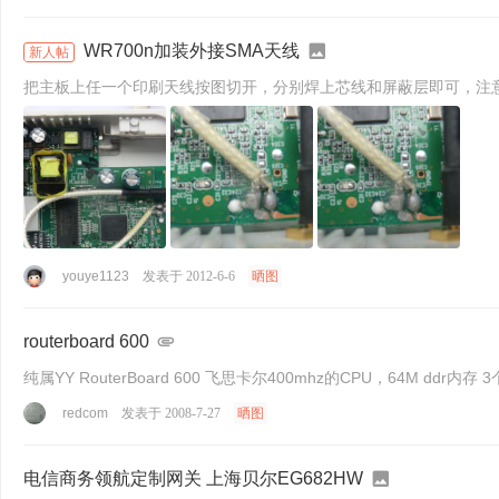
WR700n加装外接SMA天线
新人帖
把主板上任一个印刷天线按图切开，分别焊上芯线和屏蔽层即可，注
youye1123
发表于 2012-6-6
晒图
routerboard 600
纯属Y
redcom
发表于 2008-7-27
晒图
电信商务领航定制网关 上海贝尔EG682HW