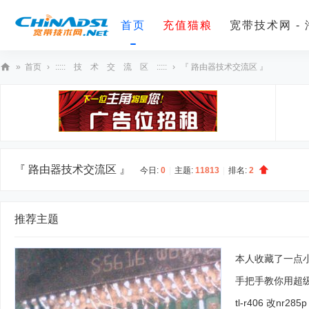
首页
充值猫粮
宽带技术网 -
»
首页
›
::::: 技 术 交 流 区 :::::
›
『 路由器技术交流区 』
宽
带
技
术
网
『 路由器技术交流区 』
今日:
0
|
主题:
11813
|
排名:
2
推荐主题
本人收藏了一点小
手把手教你用超级
tl-r406 改nr2