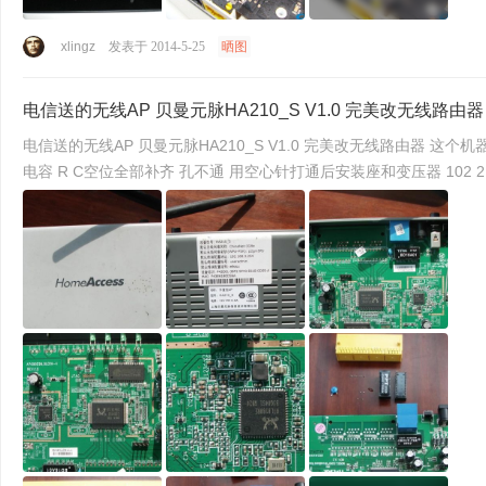
xlingz
发表于 2014-5-25
晒图
电信送的无线AP 贝曼元脉HA210_S V1.0 完美改无线路由器
电信送的无线AP 贝曼元脉HA210_S V1.0 完美改无线路由器 这个机器IP地址标错的 实际默认是1.254 从TPLINK 402M上取下4LAN口 网络隔离变压器 12个58Ω 电阻 4个贴片电容 2个蓝色