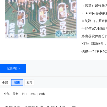
（续篇）超强暴力硬
FLASH闪存参
自制路由，原来
千兆多WAN路由器U
路由器软件部分的几
1
2
3
4
5
XTftp 刷新软
偶得一个TP R4
发新帖
全部
晒图
教程
全部
|
最新
|
热门
|
热帖
|
精华