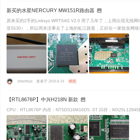
新买的水星NERCURY MW151R路由器
原来买的2手的Linksys WRT54G V2.0 用了几年了，上周
亚5530），所以周末没事去了上海的虬江路逛，正好在一家批发网络设
chenhuo
发表于 2010-8-19
晒图
【RTL8676P】中兴H218N 新款
CPU：RTL8676P 内存：NT5DS16M16DS -5T 闪存：MX25L12845E