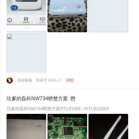
东斜吸毒
发表于 2014-1-7
晒图
坑爹的磊科NW734螃蟹方案
坑爹的磊科NW734螃蟹方案RTL8196E +RTL8192ER