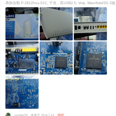
再拆合勤 P-2812hnu-51C, 千兆，双USB
uuztao20
发表于 2014-2-14
晒图