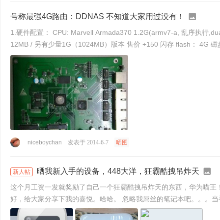
号称最强4G路由：DDNAS 不知道大家用过没有！
1.硬件配置： CPU: Marvell Armada370 1.2G(armv7-a, 乱序执行
12MB
niceboychan
发表于 2014-6-7
晒图
晒我新入手的设备，448大洋，狂霸酷拽吊炸天
新人帖
这个月工资一发就奖励了自己一个狂霸酷拽吊炸天的东西，华为喵王