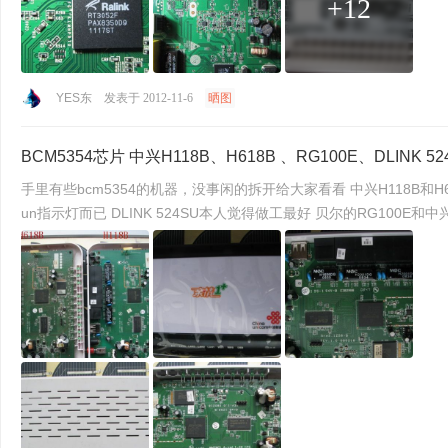
+12
YES东
发表于 2012-11-6
晒图
BCM5354芯片 中兴H118B、H618B 、RG100E、DLINK 5
手里有些bcm5354的机器，没事闲的拆开给大家看看 中兴H118B和