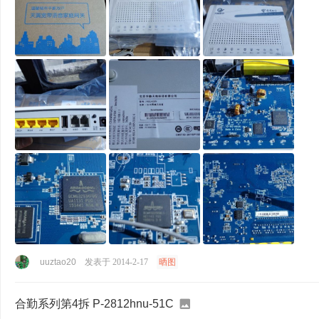
uuztao20
发表于 2014-2-17
晒图
合勤系列第4拆 P-2812hnu-51C