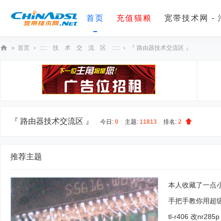
首页
充值猫粮
宽带技术网 -
»
首页
›
::::: 技 术 交 流 区 :::::
›
『 路由器技术交流区 』
宽
带
技
术
网
『 路由器技术交流区 』
今日:
0
|
主题:
11813
|
排名:
2
推荐主题
本人收藏了一点小
手把手教你用超级
tl-r406 改nr2