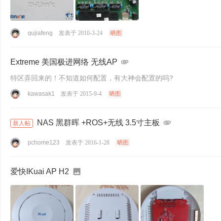
qujiafeng
发表于 2010-3-24
晒图
Extreme 美国极进网络 无线AP
特区弄回来的！不知道如何配置，有大神会配置的吗?
kawasak1
发表于 2015-9-4
晒图
NAS 黑群晖 +ROS+无线 3.5寸主板
新人帖
pchome123
发表于 2016-1-28
晒图
爱快IKuai AP H2