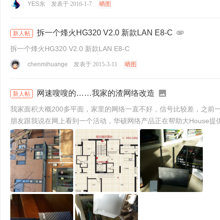
YES东
发表于 2016-1-7
晒图
拆一个烽火HG320 V2.0 新款LAN E8-C
新人帖
拆一个烽火HG320 V2.0 新款LAN E8-C
chenmihuange
发表于 2015-3-11
晒图
网速嗖嗖的……我家的渣网络改造
新人帖
我家面积大概200多平面，家里的网络一直不好，信号比较差，之前一直在用N
朋友跟我说在网上看到一个活动，华硕网络产品正在帮助大House提