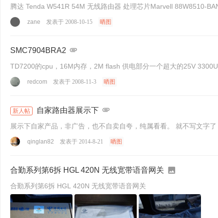
腾达 Tenda W541R 54M 无线路由器 处理芯片Marvell 88W8510-B
zane
发表于 2008-10-15
晒图
SMC7904BRA2
TD7200的cpu，16M内存，2M flash 供电部分一个超大的25V
redcom
发表于 2008-11-3
晒图
自家路由器展示下
新人帖
展示下自家产品，非广告
qinglan82
发表于 2014-8-21
晒图
合勤系列第6拆 HGL 420N 无线宽带语音网关
合勤系列第6拆 HGL 420N 无线宽带语音网关