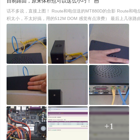
自制路由，原来体积也可以这么小巧！
话不多说，直接上图！ Route和电信送的MT880D的合影 Route和电信送的MT880D的合影 Router的尺寸对比，真的很小巧吧！ 接口应有尽有，安装软件方便直观 内部图 （线有点乱，体
+1