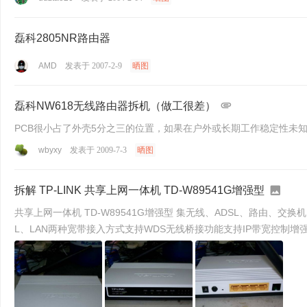
磊科2805NR路由器
AMD
发表于 2007-2-9
晒图
磊科NW618无线路由器拆机（做工很差）
PCB很小占了外壳5分之三的位置，如果在户外或长期工作稳定性未知，
wbyxy
发表于 2009-7-3
晒图
拆解 TP-LINK 共享上网一体机 TD-W89541G增强型
共享上网一体机 TD-W89541G增强型 集无线、ADSL、路由、交换机、防火墙于一体符合IEEE 802.11g标准，54Mbps无线传输速率提供多种特殊拨号模式，路由共享不受限制支持ADS