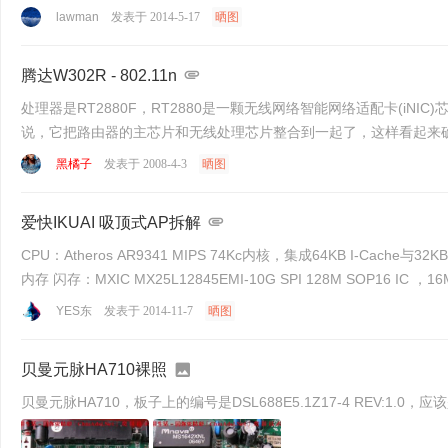
lawman
发表于 2014-5-17
晒图
腾达W302R - 802.11n
处理器是RT2880F，RT2880是一颗无线网络智能网络适配卡(iN
黑橘子
发表于 2008-4-3
晒图
爱快IKUAI 吸顶式AP拆解
CPU：Atheros AR9341 MIPS 74Kc内核，集成64KB I-Cache与32KB D-Cache，最高主频533MHz 内存：Etron Technology,钰创科技 EM6AB160TSD-5G 512Mbit，32M x 16 bit，64MB
YES东
发表于 2014-11-7
晒图
贝曼元脉HA710裸照
贝曼元脉HA710，板子上的编号是DSL688E5.1Z17-4 REV:1.0