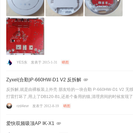
YES东
发表于 2015-1-31
晒图
Zyxel(合勤)P-660HW-D1 V2 反拆解
反拆解,就是由裸板装上外壳 朋友给的一块合勤 P-660HW-D1 V2 无
打雷打坏了,用上了DB120-B1,还差个备用的猫,清理房间的时候发现了
rzd4evr
发表于 2012-8-19
晒图
爱快双频吸顶AP IK-X1