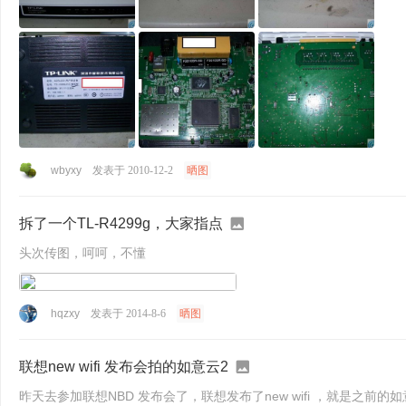
wbyxy
发表于 2010-12-2
晒图
拆了一个TL-R4299g，大家指点
头次传图，呵呵，不懂
hqzxy
发表于 2014-8-6
晒图
联想new wifi 发布会拍的如意云2