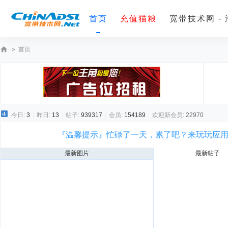
首页
充值猫粮
宽带技术网 -
»
首页
宽
带
技
术
今日:
3
|
昨日:
13
|
帖子:
939317
|
会员:
154189
|
欢迎新会员:
22970
网
『温馨提示』忙碌了一天，累了吧？来玩玩应
最新图片
最新帖子